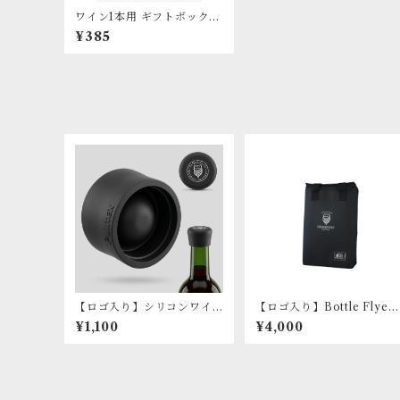
ワイン1本用 ギフトボックス
（箱のみ）
¥385
【ロゴ入り】シリコンワイ
【ロゴ入り】Bottle Flyer
ンストッパー（黒）
DUO（ワイン2本用保冷バ
¥1,100
¥4,000
ッグ）