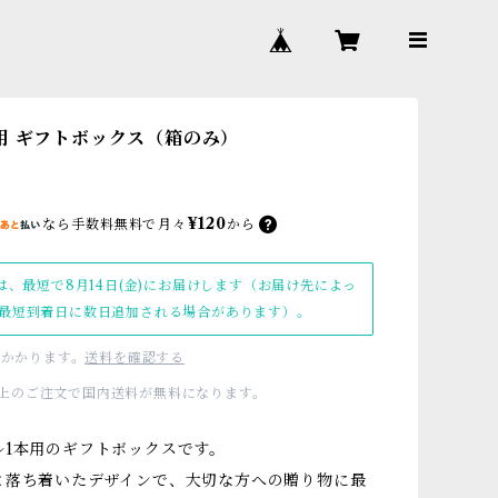
用 ギフトボックス（箱のみ）
¥120
なら
手数料無料で
月々
から
は、最短で8月14日(金)にお届けします（お届け先によっ
最短到着日に数日追加される場合があります）。
かかります。
送料を確認する
00以上のご注文で国内送料が無料になります。
ル1本用のギフトボックスです。
と落ち着いたデザインで、大切な方への贈り物に最