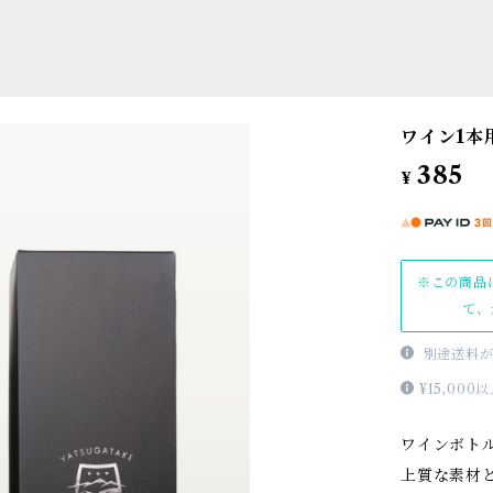
ワイン1本
385
¥
※この商品
て、
別途送料が
¥15,0
ワインボト
上質な素材