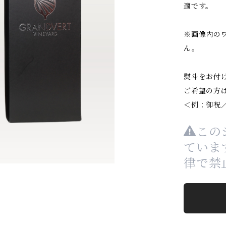
適です。
※画像内の
ん。
熨斗をお付
ご希望の方
＜例：御祝
この
ていま
律で禁