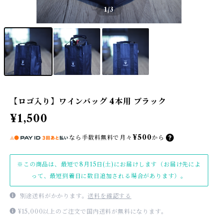
1
/3
【ロゴ入り】ワインバッグ 4本用 ブラック
¥1,500
¥500
なら
手数料無料で
月々
から
※この商品は、最短で8月15日(土)にお届けします（お届け先によ
って、最短到着日に数日追加される場合があります）。
別途送料がかかります。
送料を確認する
¥15,000以上のご注文で国内送料が無料になります。