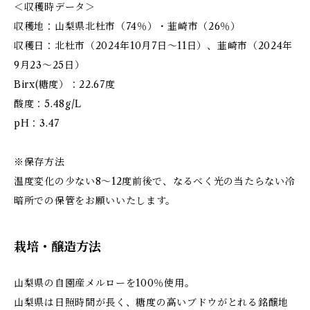
＜収穫時データ＞
収穫地：山梨県北杜市（74％）・韮崎市（26％）
収穫日：北杜市（2024年10月7日～11日）、韮崎市（2024年
9月23～25日）
Birx(糖度）：22.67度
酸度：5.48g/L
pH：3.47
※保存方法
温度変化の少ない8～12度前後で、なるべく光の当たらない冷
暗所での保管をお願いいたします。
栽培・醸造方法
山梨県の自園産メルローを100％使用。
山梨県は日照時間が長く、糖度の高いブドウがとれる銘醸地