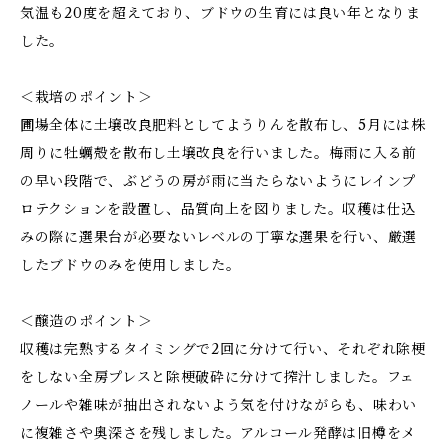
気温も20度を超えており、ブドウの生育には良い年となりま
した。
＜栽培のポイント＞
圃場全体に土壌改良肥料としてようりんを散布し、5月には株
周りに牡蠣殻を散布し土壌改良を行いました。梅雨に入る前
の早い段階で、ぶどうの房が雨に当たらないようにレインプ
ロテクションを設置し、品質向上を図りました。収穫は仕込
みの際に選果台が必要ないレベルの丁寧な選果を行い、厳選
したブドウのみを使用しました。
＜醸造のポイント＞
収穫は完熟するタイミングで2回に分けて行い、それぞれ除梗
をしない全房プレスと除梗破砕に分けて搾汁しました。フェ
ノールや雑味が抽出されないよう気を付けながらも、味わい
に複雑さや奥深さを残しました。アルコール発酵は旧樽をメ