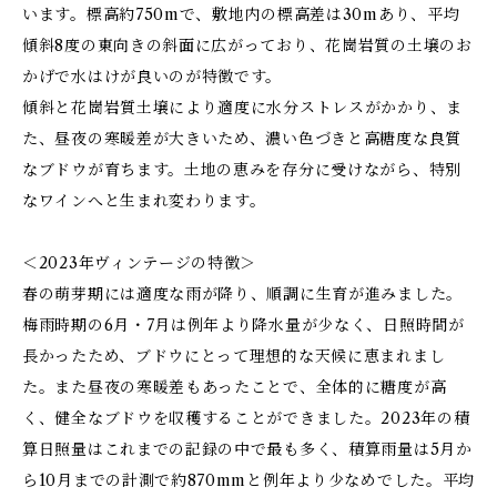
います。標高約750mで、敷地内の標高差は30mあり、平均
傾斜8度の東向きの斜面に広がっており、花崗岩質の土壌のお
かげで水はけが良いのが特徴です。
傾斜と花崗岩質土壌により適度に水分ストレスがかかり、ま
た、昼夜の寒暖差が大きいため、濃い色づきと高糖度な良質
なブドウが育ちます。土地の恵みを存分に受けながら、特別
なワインへと生まれ変わります。
＜2023年ヴィンテージの特徴＞
春の萌芽期には適度な雨が降り、順調に生育が進みました。
梅雨時期の6月・7月は例年より降水量が少なく、日照時間が
長かったため、ブドウにとって理想的な天候に恵まれまし
た。また昼夜の寒暖差もあったことで、全体的に糖度が高
く、健全なブドウを収穫することができました。2023年の積
算日照量はこれまでの記録の中で最も多く、積算雨量は5月か
ら10月までの計測で約870mmと例年より少なめでした。平均