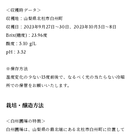
＜収穫時データ＞
収穫地：山梨県北杜市白州町
収穫日：2023年9月27日～30日、2023年10月5日～8日
Brix(糖度)：23.96度
酸度：5.10 g/L
pH：3.52
※保存方法
温度変化の少ない15度前後で、なるべく光の当たらない冷暗
所での保管をお願いいたします。
栽培・醸造方法
＜白州圃場の特徴＞
白州圃場は、山梨県の最北端にある北杜市白州町に位置して